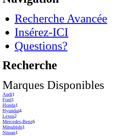
Recherche Avancée
Insérez-ICI
Questions?
Recherche
Marques Disponibles
Audi
1
Ford
1
Honda
1
Hyundai
4
Lexus
2
Mercedes-Benz
6
Mitsubishi
1
Nissan
1