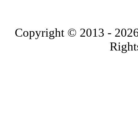
ARRIVAGE !!! VOLKSWAGEN PASSAT VERSION 2001 OC
Marque
Volkswagen
Modèle
Passat
Année du modèle
2001
Copyright © 2013 - 202
Right
5,200,000FCFA-LEXUS RX400h 4X4WD-VERSION 2007-O
Marque
Lexus
Modèle
RX
Année du modèle
2013
Occasion
4,300,000FCFA-FOURGON MERCEDES SPRINTER 312D-VER
Marque
Mercedes-Benz
Modèle
Sprinter
Année du modèle
2006
Occasion
3,200,000FCFA-MERCEDES ML270 4X4WD-VERSION 2003
Marque
Mercedes-Benz
Modèle
ML
Année du modèle
2003
Occasion
4,900,000FCFA LEXUS RX400h 4X4WD VERSION 2008 0CC