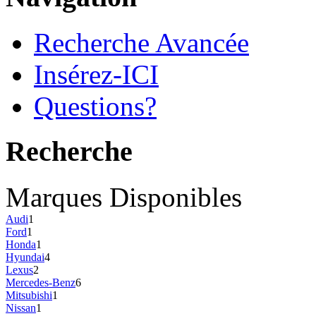
Recherche Avancée
Insérez-ICI
Questions?
Recherche
Marques Disponibles
Audi
1
Ford
1
Honda
1
Hyundai
4
Lexus
2
Mercedes-Benz
6
Mitsubishi
1
Nissan
1